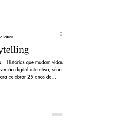
e leitura
ytelling
a – Histórias que mudam vidas
ersão digital interativa, série
ara celebrar 25 anos de
sporte especializado para
e seus cuidadores. Cliente:
 Papel: Direção de arte,
X para livro digital e apoio à
anding page. Mockup digital