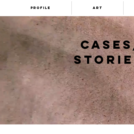
profile
art
cases
storie