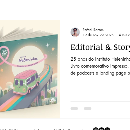
Rafael Ramos
19 de nov. de 2025
4 min d
Editorial & Stor
25 anos do Instituto Heleninh
Livro comemorativo impresso, v
de podcasts e landing page p
histórias, acolhimento e tran
jovens pacientes oncológicos 
Instituto Heleninha Ano: 2025
ilustração, projeto gráfico, U
campanha de lançamento de l
- Livro Comemorativo dos