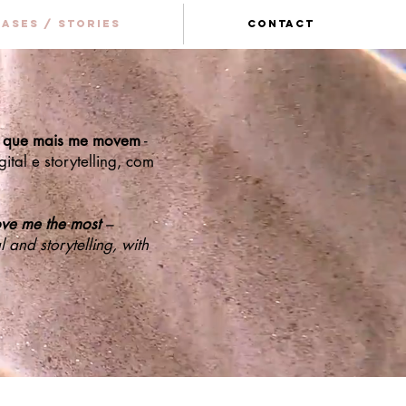
ases / Stories
contact
s que mais me movem
-
ital e storytelling, com
ove me the most
–
l and storytelling, with