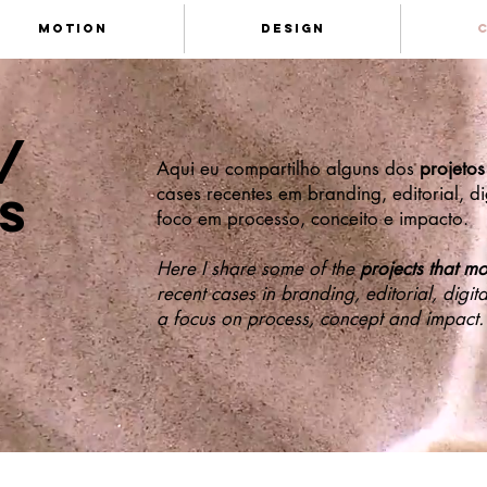
motion
design
C
/
Aqui eu compartilho alguns dos
projeto
cases recentes em branding, editorial, dig
s
foco em processo, conceito e impacto.
Here I share some of the
projects that m
recent cases in branding, editorial, digita
a focus on process, concept and impact.